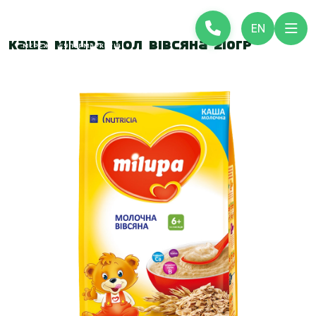
EN
Каша Milupa мол Вівсяна 210гр