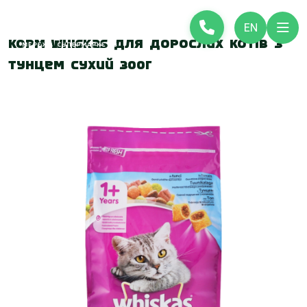
EN
Корм Whiskas для дорослих котів з
тунцем сухий 300г