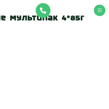
и
UK
EN
ле Мультипак 4*85г