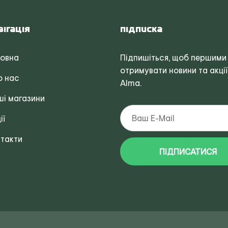
вігація
Підписка
ловна
Підпишіться, щоб першими
отримувати новини та акції
о нас
Alma.
і магазини
ії
такти
ПІДПИСАТИСЯ