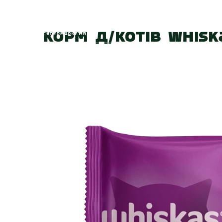
Головна
Про
Корм д/котів Whis