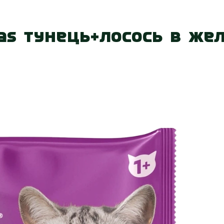
 нас
Наші магазини
Акції
Вакансії
Контакт
kas Тунець+Лосось в же