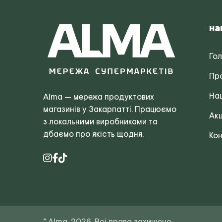
На
Го
Пр
Наш
Alma — мережа продуктових
магазинів у Закарпатті. Працюємо
Акц
з локальними виробниками та
дбаємо про якість щодня.
Кон
© Alma, 2026. Всі права захищено.