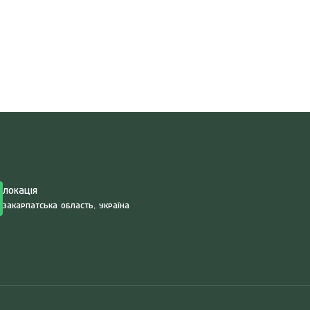
Search
for:
Локація
Закарпатська область, Україна