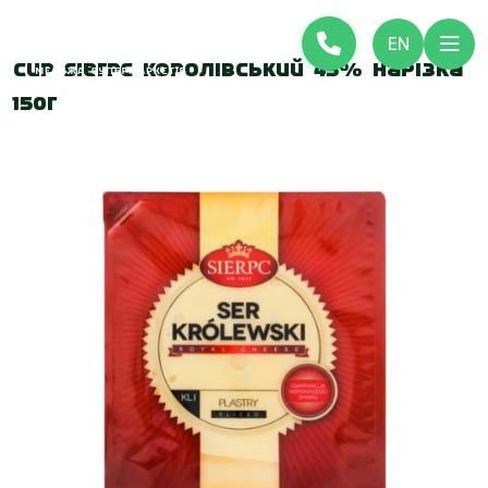
EN
Сир Sierpc Королівський 45% нарізка
150г