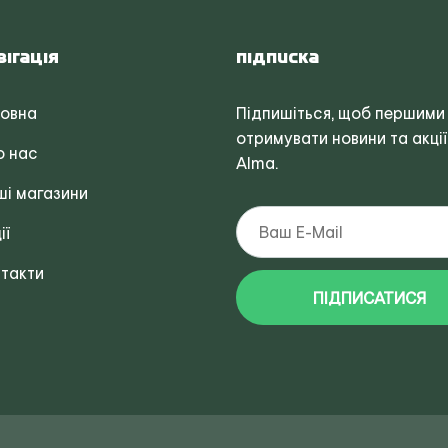
вігація
Підписка
ловна
Підпишіться, щоб першими
отримувати новини та акції
о нас
Alma.
і магазини
ії
такти
ПІДПИСАТИСЯ