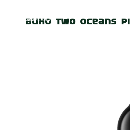
Головна
Про
Вино Two Oceans Pi