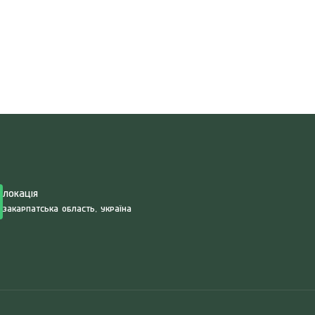
Search
for:
Локація
Закарпатська область, Україна