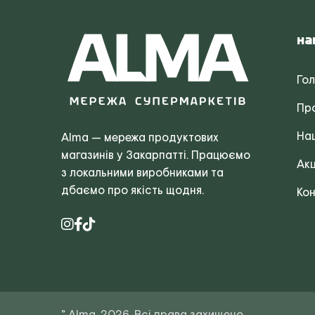
На
Го
Пр
Наш
Alma — мережа продуктових
магазинів у Закарпатті. Працюємо
Акц
з локальними виробниками та
дбаємо про якість щодня.
Кон
© Alma, 2026. Всі права захищено.