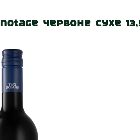
 нас
Наші магазини
Акції
Вакансії
Контакт
notage червоне сухе 13,