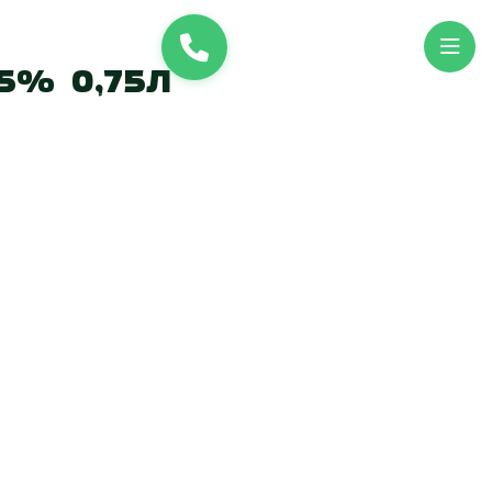
и
UK
EN
5% 0,75л