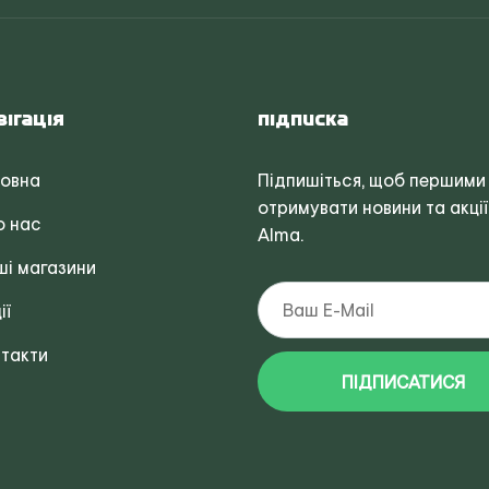
вігація
Підписка
ловна
Підпишіться, щоб першими
отримувати новини та акції
о нас
Alma.
і магазини
ії
такти
ПІДПИСАТИСЯ