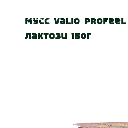
Головна
Про
Мусс Valio PROfee
лактози 150г