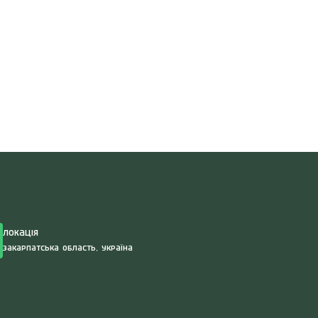
Search
for:
Локація
Закарпатська область, Україна