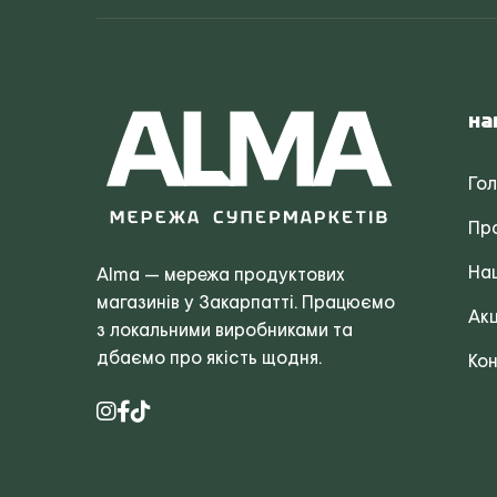
На
Го
Пр
Наш
Alma — мережа продуктових
магазинів у Закарпатті. Працюємо
Акц
з локальними виробниками та
дбаємо про якість щодня.
Кон