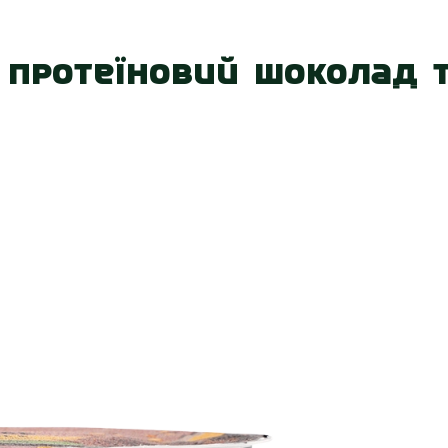
 нас
Наші магазини
Акції
Вакансії
Контакт
l протеїновий шоколад 