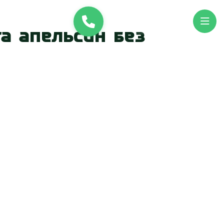
и
UK
EN
та апельсин без