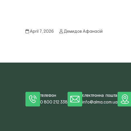
April 7, 2026
Демидов Афанасій
Телефон
Електронна пошта
0 800 212 338
info@alma.com.ua