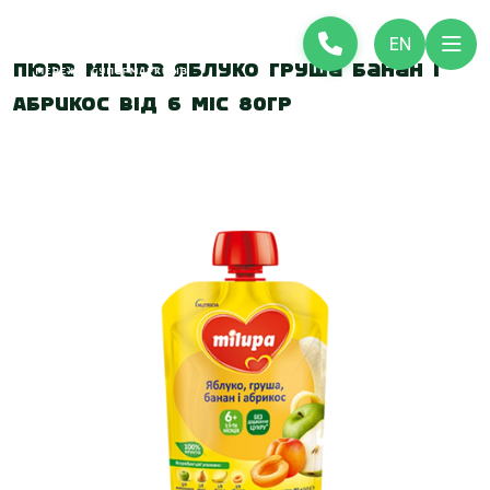
EN
Пюре Milupa Яблуко Груша Банан і
Абрикос від 6 міс 80гр