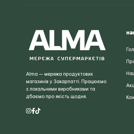
На
Го
Пр
Наш
Alma — мережа продуктових
магазинів у Закарпатті. Працюємо
Акц
з локальними виробниками та
дбаємо про якість щодня.
Кон