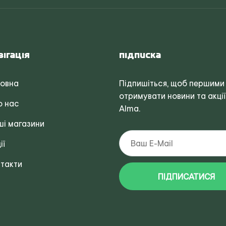
вігація
Підписка
ловна
Підпишіться, щоб першими
отримувати новини та акції
о нас
Alma.
і магазини
ії
такти
ПІДПИСАТИСЯ