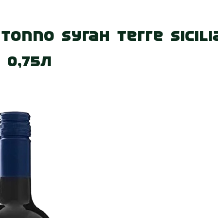
 нас
Наші магазини
Акції
Вакансії
Контакт
onno Syrah Terre Sicili
 0,75л