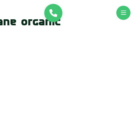
и
UK
EN
ane Organic