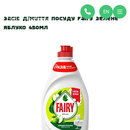
EN
Засіб д/миття посуду Fairy Зелене
яблуко 450мл