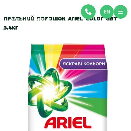
EN
Пральний порошок Ariel Color авт
3,4кг