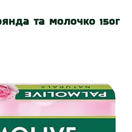
 нас
Наші магазини
Акції
Вакансії
Контакт
оянда та Молочко 150г