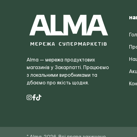
На
Го
Пр
Наш
Alma — мережа продуктових
магазинів у Закарпатті. Працюємо
Акц
з локальними виробниками та
дбаємо про якість щодня.
Кон
© Alma, 2026. Всі права захищено.