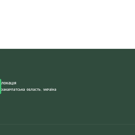
Search
for:
Локація
Закарпатська область, Україна