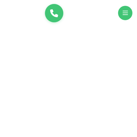
и
UK
EN