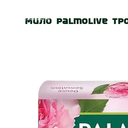
Головна
Про
Мило Palmolive Тр