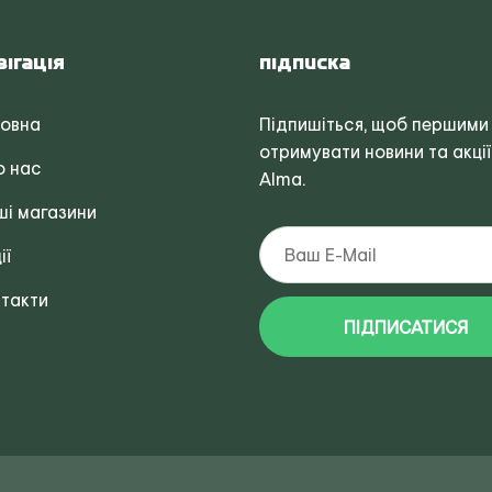
вігація
Підписка
ловна
Підпишіться, щоб першими
отримувати новини та акції
о нас
Alma.
і магазини
ії
такти
ПІДПИСАТИСЯ