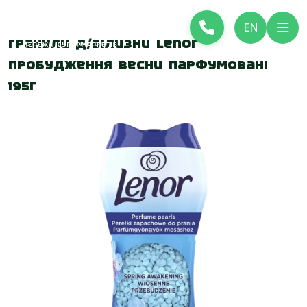
EN
Гранули д/білизни Lenor
Пробудження Весни Парфумовані
195г