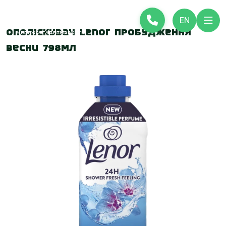
EN
Ополіскувач Lenor Пробудження
весни 798мл