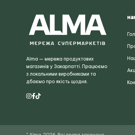
На
Го
Пр
Наш
Alma — мережа продуктових
магазинів у Закарпатті. Працюємо
Акц
з локальними виробниками та
дбаємо про якість щодня.
Кон
© Alma, 2026. Всі права захищено.