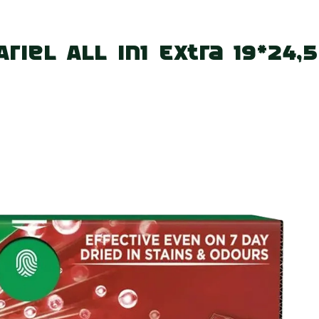
 нас
Наші магазини
Акції
Вакансії
Контакт
iel All in1 Extra 19*24,5