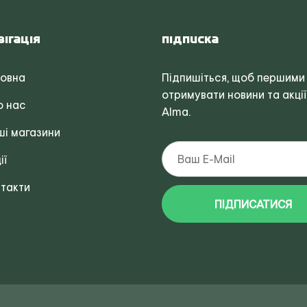
вігація
Підписка
ловна
Підпишіться, щоб першими
отримувати новини та акції
о нас
Alma.
і магазини
ії
такти
ПІДПИСАТИСЯ