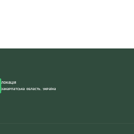
Search
for:
Локація
Закарпатська область, Україна