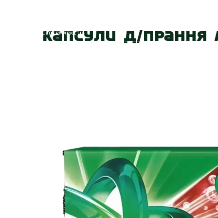
Головна
Про
Капсули д/прання Ar