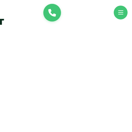
и
UK
EN
г