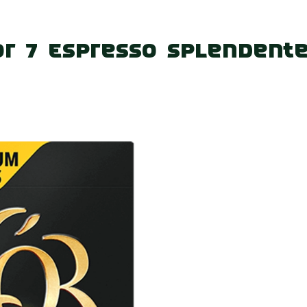
 нас
Наші магазини
Акції
Вакансії
Контакт
or 7 Espresso Splendente