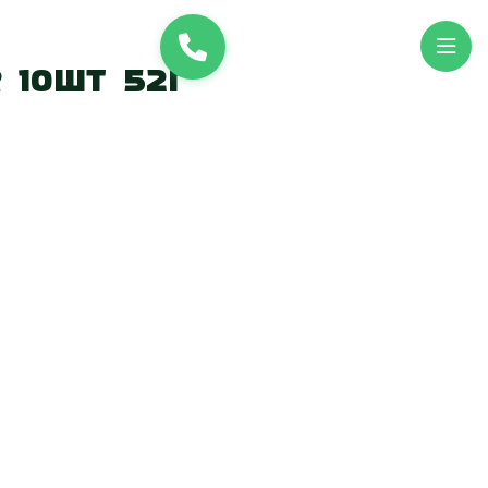
и
UK
EN
 10шт 52г