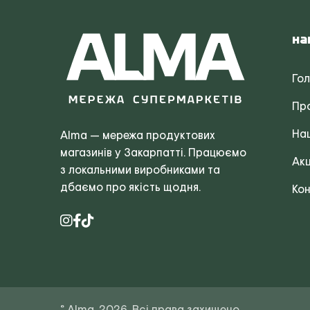
На
Го
Пр
Наш
Alma — мережа продуктових
магазинів у Закарпатті. Працюємо
Акц
з локальними виробниками та
дбаємо про якість щодня.
Кон
© Alma, 2026. Всі права захищено.