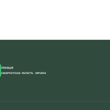
Search
for:
Локація
Закарпатська область, Україна