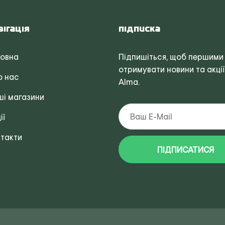
вігація
Підписка
ловна
Підпишіться, щоб першими
отримувати новини та акції
о нас
Alma.
і магазини
ії
такти
ПІДПИСАТИСЯ