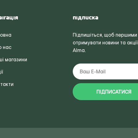
вігація
Підписка
ловна
Підпишіться, щоб першими
отримувати новини та акції
о нас
Alma.
і магазини
ії
такти
ПІДПИСАТИСЯ