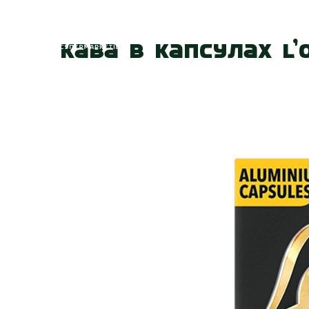
Головна
Про
Кава в капсулах L’o