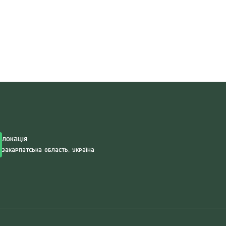
Search
for:
Локація
Закарпатська область, Україна