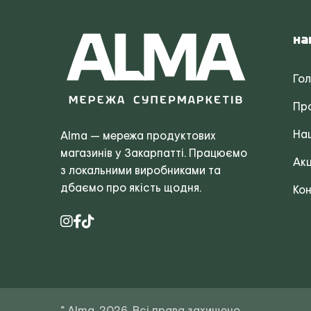
На
Го
Пр
Наш
Alma — мережа продуктових
магазинів у Закарпатті. Працюємо
Акц
з локальними виробниками та
дбаємо про якість щодня.
Кон
© Alma, 2026. Всі права захищено.