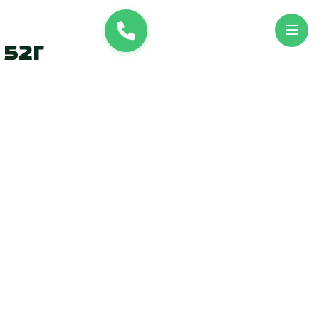
и
UK
EN
 52г