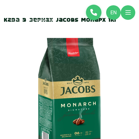
EN
Кава в зернах Jacobs Монарх 1кг