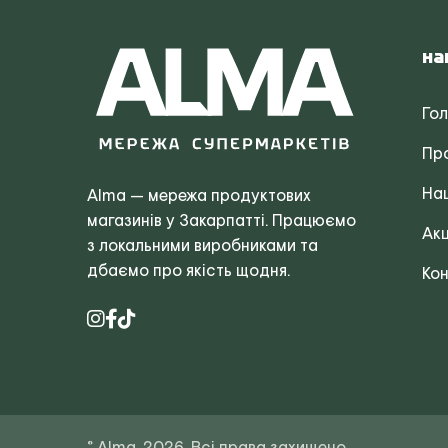
На
Го
Пр
Наш
Alma — мережа продуктових
магазинів у Закарпатті. Працюємо
Акц
з локальними виробниками та
дбаємо про якість щодня.
Кон
© Alma, 2026. Всі права захищено.