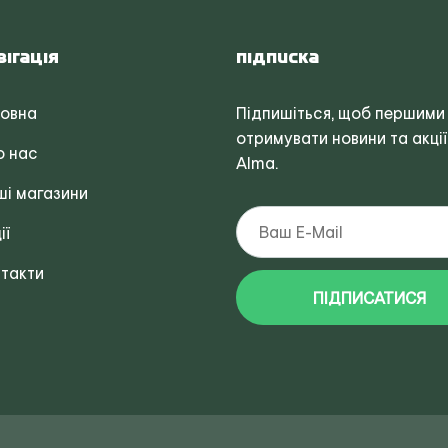
вігація
Підписка
ловна
Підпишіться, щоб першими
отримувати новини та акції
о нас
Alma.
і магазини
ії
такти
ПІДПИСАТИСЯ