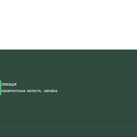
Search
for:
Локація
Закарпатська область, Україна