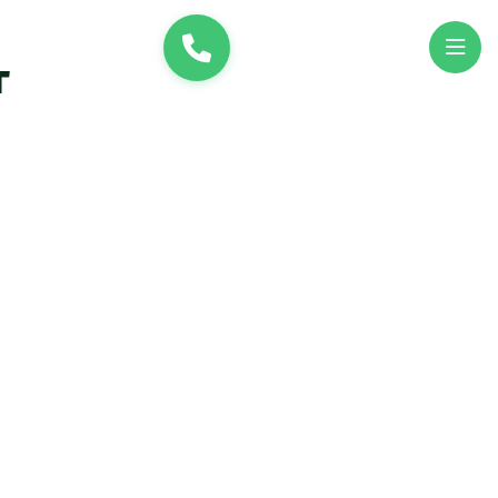
и
UK
EN
г