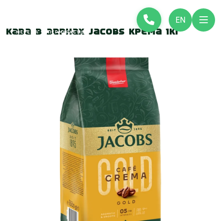
EN
Кава в зернах Jacobs Крема 1кг