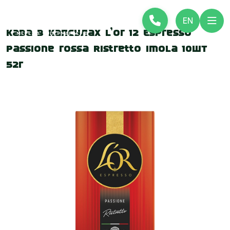
EN
Кава в капсулах L’or 12 Espresso
Passione rossa Ristretto Imola 10шт
52г