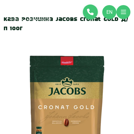
EN
Кава розчинна Jacobs Cronat Gold д/
п 100г