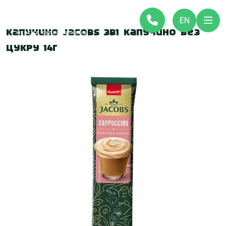
EN
Капучино Jacobs 3в1 Капучино без
цукру 14г