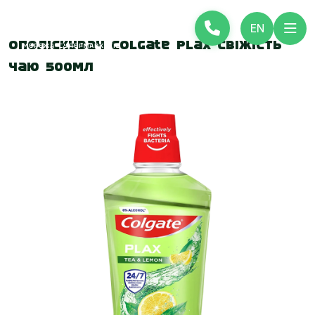
EN
Ополіскувач Colgate Plax Свіжість
Чаю 500мл