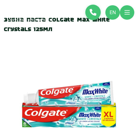
EN
Зубна паста Colgate Max White
Crystals 125мл