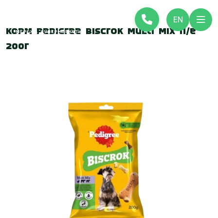
EN
Корм Pedigree Biscrok Multi Mix п/е
200г